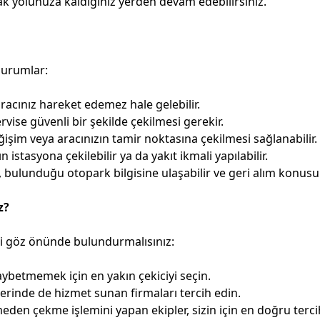
rak yolunuza kaldığınız yerden devam edebilirsiniz.
 durumlar:
racınız hareket edemez hale gelebilir.
vise güvenli bir şekilde çekilmesi gerekir.
işim veya aracınızın tamir noktasına çekilmesi sağlanabilir.
 istasyona çekilebilir ya da yakıt ikmali yapılabilir.
, bulunduğu otopark bilgisine ulaşabilir ve geri alım konusun
z?
eri göz önünde bulundurmalısınız:
betmemek için en yakın çekiciyi seçin.
lerinde de hizmet sunan firmaları tercih edin.
eden çekme işlemini yapan ekipler, sizin için en doğru tercih