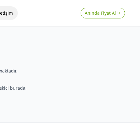
letişim
Anında Fiyat Al
maktadır.
çekici burada.