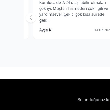
m yolda
Kumluca'de 7/24 ulaşılabilir olmaları
çok iyi. Müşteri hizmetleri çok ilgili ve
 profesyonel
yardımsever. Çekici çok kısa sürede
 tavsiye
geldi.
Ayşe K.
15.03.2025
14.03.20
Bulunduğunuz kon