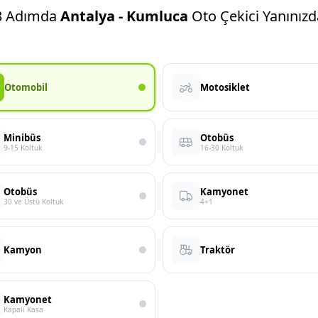
3 Adımda
Antalya - Kumluca
Oto Çekici Yanınızd
Otomobil
Motosiklet
Minibüs
Otobüs
9-15 Koltuk
16-30 Koltuk
Otobüs
Kamyonet
30 ve Üstü Koltuk
4+1
Kamyon
Traktör
Kamyonet
Kapalı Kasa