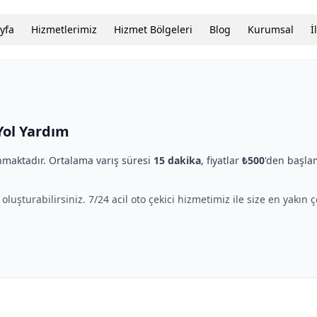
yfa
Hizmetlerimiz
Hizmet Bölgeleri
Blog
Kurumsal
İ
 Yol Yardım
maktadır. Ortalama varış süresi
15 dakika
, fiyatlar
₺500
'den başla
oluşturabilirsiniz. 7/24 acil oto çekici hizmetimiz ile size en yakın 