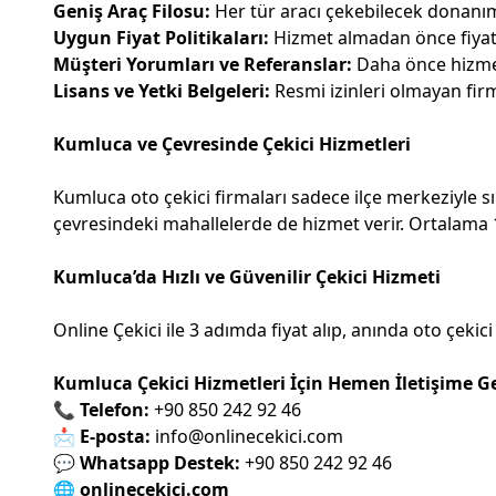
Geniş Araç Filosu:
Her tür aracı çekebilecek donanım
Uygun Fiyat Politikaları:
Hizmet almadan önce fiyat t
Müşteri Yorumları ve Referanslar:
Daha önce hizmet 
Lisans ve Yetki Belgeleri:
Resmi izinleri olmayan firm
Kumluca ve Çevresinde Çekici Hizmetleri
Kumluca oto çekici firmaları sadece ilçe merkeziyle sı
çevresindeki mahallelerde de hizmet verir. Ortalama 15
Kumluca’da Hızlı ve Güvenilir Çekici Hizmeti
Online Çekici ile 3 adımda fiyat alıp, anında oto çekici
Kumluca Çekici Hizmetleri İçin Hemen İletişime G
📞
Telefon:
+90 850 242 92 46
📩
E-posta:
info@onlinecekici.com
💬
Whatsapp Destek:
+90 850 242 92 46
🌐
onlinecekici.com