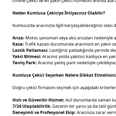
Online Çekici ile en yakın çekici hizmetini anında ala
Neden Kumluca Çekiciye İhtiyacınız Olabilir?
Kumluca’da aracınızla ilgili karşılaşabileceğiniz olası
Arıza:
Motor, şanzıman veya akü arızaları nedeniyle a
Kaza:
Trafik kazası durumunda aracınızın en yakın ser
Lastik Patlaması:
Lastiğiniz patladığında yerinde değ
Yakıt Bitmesi:
Aracınız yolda yakıtsız kaldıysa en yakın
Yanlış Park:
Aracınız yanlış park nedeniyle çekildiyse
Kumluca Çekici Seçerken Nelere Dikkat Etmelisini
Doğru çekici firmasını seçmek için aşağıdaki kriterl
Hızlı ve Güvenilir Hizmet:
Acil durumlarda zaman kay
7/24 Ulaşılabilirlik:
Gecenin bir yarısı ya da tatil gün
Deneyimli ve Profesyonel Ekip:
Aracınıza zarar verm