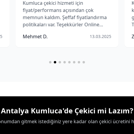
Kumluca çekici hizmeti için
K
fiyat/performans açısından çok
k
memnun kaldım. Şeffaf fiyatlandırma
g
politikaları var. Teşekkürler Online
T
Çekici.
Mehmet D.
25
13.03.2025
Antalya Kumluca'de Çekici mi Lazım?
umdan gitmek istediğiniz yere kadar olan çekici ücretini 