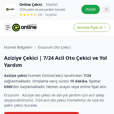
Online Çekici
Seyahat
İNDİR
7/24 çekici ve yol yardım hizmeti
4,8
•
Seyahat
Anında Fiyat Al
/
Hizmet Bölgeleri
Erzurum Oto Çekici
Aziziye Çekici | 7/24 Acil Oto Çekici ve Yol
Yardım
Aziziye çekici
hizmeti OnlineCekici tarafından
7/24
sağlanmaktadır. Ortalama varış süresi
15 dakika
, fiyatlar
₺500
'den başlamaktadır. Hemen arayın veya online fiyat alın.
Erzurum - Aziziye oto çekici ve oto yol yardım için acil talep
oluşturabilirsiniz. 7/24 acil oto çekici hizmetimiz ile size en
yakın çekici burada.