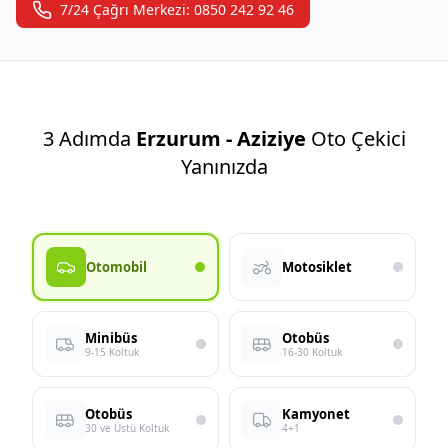
7/24 Çağrı Merkezi: 0850 242 92 46
3 Adımda
Erzurum - Aziziye
Oto Çekici
Yanınızda
Otomobil
Motosiklet
Minibüs
Otobüs
9-15 Koltuk
16-30 Koltuk
Otobüs
Kamyonet
30 ve Üstü Koltuk
4+1