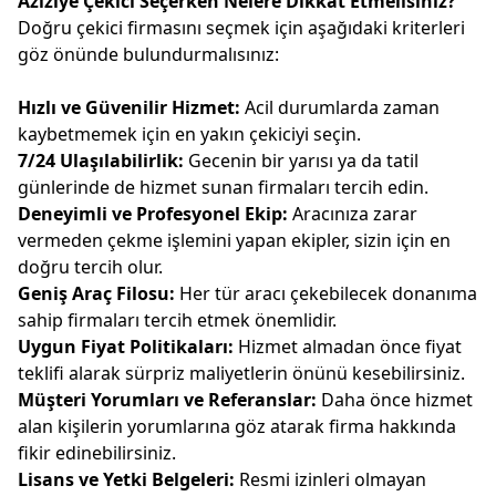
Aziziye Çekici Seçerken Nelere Dikkat Etmelisiniz?
Doğru çekici firmasını seçmek için aşağıdaki kriterleri
göz önünde bulundurmalısınız:
Hızlı ve Güvenilir Hizmet:
Acil durumlarda zaman
kaybetmemek için en yakın çekiciyi seçin.
7/24 Ulaşılabilirlik:
Gecenin bir yarısı ya da tatil
günlerinde de hizmet sunan firmaları tercih edin.
Deneyimli ve Profesyonel Ekip:
Aracınıza zarar
vermeden çekme işlemini yapan ekipler, sizin için en
doğru tercih olur.
Geniş Araç Filosu:
Her tür aracı çekebilecek donanıma
sahip firmaları tercih etmek önemlidir.
Uygun Fiyat Politikaları:
Hizmet almadan önce fiyat
teklifi alarak sürpriz maliyetlerin önünü kesebilirsiniz.
Müşteri Yorumları ve Referanslar:
Daha önce hizmet
alan kişilerin yorumlarına göz atarak firma hakkında
fikir edinebilirsiniz.
Lisans ve Yetki Belgeleri:
Resmi izinleri olmayan