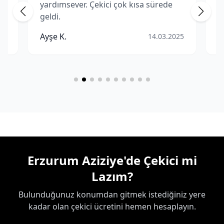
yardımsever. Çekici çok kısa sürede
m
geldi.
p
Ç
Ayşe K.
M
25
14.03.2025
Erzurum Aziziye'de Çekici mi
Lazım?
Bulunduğunuz konumdan gitmek istediğiniz yere
kadar olan çekici ücretini hemen hesaplayın.