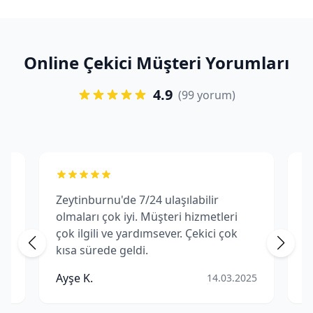
Online Çekici Müşteri Yorumları
4.9
(99 yorum)
laşılabilir
Zeytinburnu çekici hizmeti için
teri hizmetleri
fiyat/performans açısından çok
ver. Çekici çok
memnun kaldım. Şeffaf fiyatland
politikaları var. Teşekkürler Onlin
Çekici.
Mehmet D.
14.03.2025
13.0