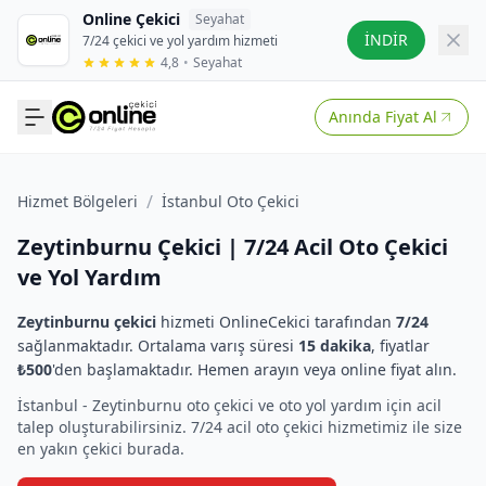
Online Çekici
Seyahat
İNDİR
7/24 çekici ve yol yardım hizmeti
4,8
•
Seyahat
Anında Fiyat Al
/
Hizmet Bölgeleri
İstanbul Oto Çekici
Zeytinburnu Çekici | 7/24 Acil Oto Çekici
ve Yol Yardım
Zeytinburnu çekici
hizmeti OnlineCekici tarafından
7/24
sağlanmaktadır. Ortalama varış süresi
15 dakika
, fiyatlar
₺500
'den başlamaktadır. Hemen arayın veya online fiyat alın.
İstanbul - Zeytinburnu oto çekici ve oto yol yardım için acil
talep oluşturabilirsiniz. 7/24 acil oto çekici hizmetimiz ile size
en yakın çekici burada.