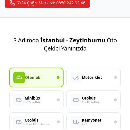
7/24 Çağrı Merkezi: 0850 242 92 46
3 Adımda
İstanbul - Zeytinburnu
Oto
Çekici Yanınızda
Otomobil
Motosiklet
Minibüs
Otobüs
9-15 Koltuk
16-30 Koltuk
Otobüs
Kamyonet
30 ve Üstü Koltuk
4+1