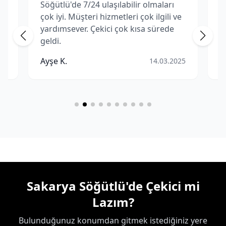
Söğütlü'de 7/24 ulaşılabilir olmaları
S
çok iyi. Müşteri hizmetleri çok ilgili ve
f
yardımsever. Çekici çok kısa sürede
m
geldi.
p
Ç
Ayşe K.
M
25
14.03.2025
Sakarya Söğütlü'de Çekici mi
Lazım?
Bulunduğunuz konumdan gitmek istediğiniz yere