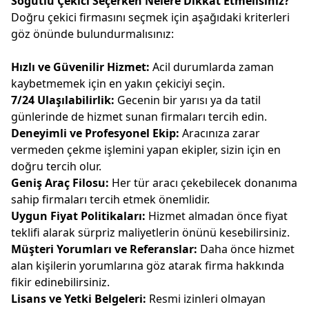
Söğütlü Çekici Seçerken Nelere Dikkat Etmelisiniz?
Doğru çekici firmasını seçmek için aşağıdaki kriterleri
göz önünde bulundurmalısınız:
Hızlı ve Güvenilir Hizmet:
Acil durumlarda zaman
kaybetmemek için en yakın çekiciyi seçin.
7/24 Ulaşılabilirlik:
Gecenin bir yarısı ya da tatil
günlerinde de hizmet sunan firmaları tercih edin.
Deneyimli ve Profesyonel Ekip:
Aracınıza zarar
vermeden çekme işlemini yapan ekipler, sizin için en
doğru tercih olur.
Geniş Araç Filosu:
Her tür aracı çekebilecek donanıma
sahip firmaları tercih etmek önemlidir.
Uygun Fiyat Politikaları:
Hizmet almadan önce fiyat
teklifi alarak sürpriz maliyetlerin önünü kesebilirsiniz.
Müşteri Yorumları ve Referanslar:
Daha önce hizmet
alan kişilerin yorumlarına göz atarak firma hakkında
fikir edinebilirsiniz.
Lisans ve Yetki Belgeleri:
Resmi izinleri olmayan