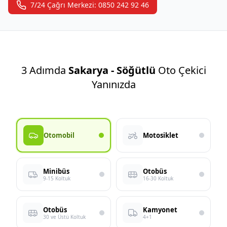
7/24 Çağrı Merkezi: 0850 242 92 46
3 Adımda
Sakarya - Söğütlü
Oto Çekici
Yanınızda
Otomobil
Motosiklet
Minibüs
Otobüs
9-15 Koltuk
16-30 Koltuk
Otobüs
Kamyonet
30 ve Üstü Koltuk
4+1