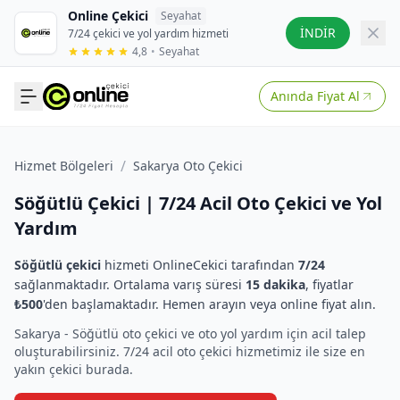
Online Çekici
Seyahat
İNDİR
7/24 çekici ve yol yardım hizmeti
4,8
•
Seyahat
Anında Fiyat Al
/
Hizmet Bölgeleri
Sakarya Oto Çekici
Söğütlü Çekici | 7/24 Acil Oto Çekici ve Yol
Yardım
Söğütlü çekici
hizmeti OnlineCekici tarafından
7/24
sağlanmaktadır. Ortalama varış süresi
15 dakika
, fiyatlar
₺500
'den başlamaktadır. Hemen arayın veya online fiyat alın.
Sakarya - Söğütlü oto çekici ve oto yol yardım için acil talep
oluşturabilirsiniz. 7/24 acil oto çekici hizmetimiz ile size en
yakın çekici burada.