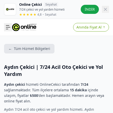
Online Çekici
Seyahat
İNDİR
7/24 çekici ve yol yardım hizmeti
4,8
•
Seyahat
Anında Fiyat Al
←
Tüm Hizmet Bölgeleri
Aydın Çekici | 7/24 Acil Oto Çekici ve Yol
Yardım
Aydın çekici
hizmeti OnlineCekici tarafından
7/24
sağlanmaktadır. Tüm ilçelere ortalama
15 dakika
içinde
ulaşım, fiyatlar
₺500
'den başlamaktadır. Hemen arayın veya
online fiyat alın.
Aydın 7/24 acil oto çekici ve yol yardım hizmeti. Aydın