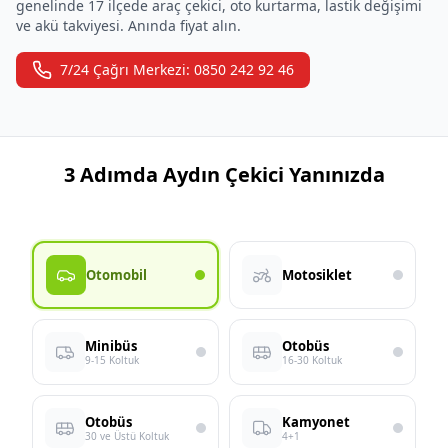
genelinde 17 ilçede araç çekici, oto kurtarma, lastik değişimi
ve akü takviyesi. Anında fiyat alın.
7/24 Çağrı Merkezi: 0850 242 92 46
3 Adımda Aydın Çekici Yanınızda
Otomobil
Motosiklet
Minibüs
Otobüs
9-15 Koltuk
16-30 Koltuk
Otobüs
Kamyonet
30 ve Üstü Koltuk
4+1