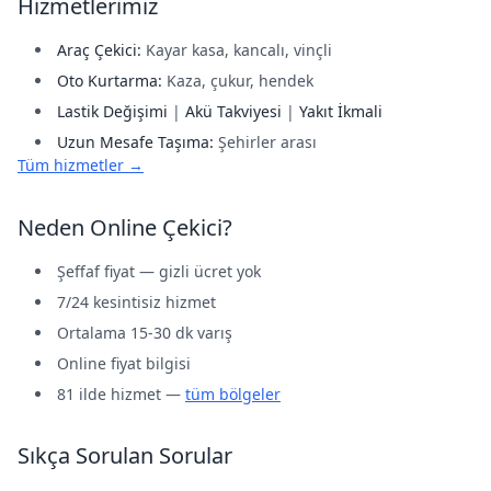
Hizmetlerimiz
Araç Çekici:
Kayar kasa, kancalı, vinçli
Oto Kurtarma:
Kaza, çukur, hendek
Lastik Değişimi
|
Akü Takviyesi
|
Yakıt İkmali
Uzun Mesafe Taşıma:
Şehirler arası
Tüm hizmetler →
Neden Online Çekici?
Şeffaf fiyat — gizli ücret yok
7/24 kesintisiz hizmet
Ortalama 15-30 dk varış
Online fiyat bilgisi
81 ilde hizmet —
tüm bölgeler
Sıkça Sorulan Sorular