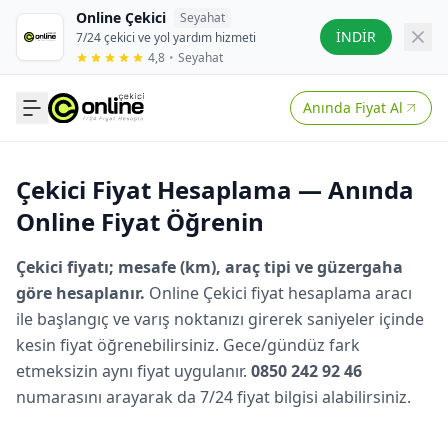
Online Çekici
Seyahat
İNDİR
7/24 çekici ve yol yardım hizmeti
4,8
•
Seyahat
Anında Fiyat Al
Çekici Fiyat Hesaplama — Anında
Online Fiyat Öğrenin
Çekici fiyatı; mesafe (km), araç tipi ve güzergaha
göre hesaplanır.
Online Çekici fiyat hesaplama aracı
ile başlangıç ve varış noktanızı girerek saniyeler içinde
kesin fiyat öğrenebilirsiniz. Gece/gündüz fark
etmeksizin aynı fiyat uygulanır.
0850 242 92 46
numarasını arayarak da 7/24 fiyat bilgisi alabilirsiniz.