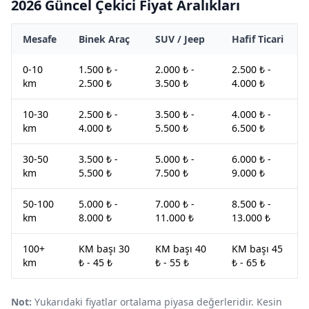
2026 Güncel Çekici Fiyat Aralıkları
Mesafe
Binek Araç
SUV / Jeep
Hafif Ticari
0-10
1.500 ₺ -
2.000 ₺ -
2.500 ₺ -
km
2.500 ₺
3.500 ₺
4.000 ₺
10-30
2.500 ₺ -
3.500 ₺ -
4.000 ₺ -
km
4.000 ₺
5.500 ₺
6.500 ₺
30-50
3.500 ₺ -
5.000 ₺ -
6.000 ₺ -
km
5.500 ₺
7.500 ₺
9.000 ₺
50-100
5.000 ₺ -
7.000 ₺ -
8.500 ₺ -
km
8.000 ₺
11.000 ₺
13.000 ₺
100+
KM başı 30
KM başı 40
KM başı 45
km
₺ - 45 ₺
₺ - 55 ₺
₺ - 65 ₺
Not:
Yukarıdaki fiyatlar ortalama piyasa değerleridir. Kesin