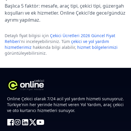
Başlıca 5 faktör: mesafe, araç tipi, çekici tipi, güzergah
koşulları ve ek hizmetler. Online Çekici'de gece/gündüz
ayrımı yapılmaz.
Detaylı fiyat bilgisi için
Çekici Ücretleri 2026 Güncel Fiyat
Rehberi
'ni inceleyebilirsiniz. Tüm
çekici ve yol yardım
hizmetlerimiz
hakkında bilgi alabilir,
hizmet bölgelerimizi
görüntüleyebilirsiniz.
Online Çekici olarak 7/24 acil yol yardım hizmeti sunuyoruz.
Türkiye'nin her yerinde hizmet veren Yol Yardım, araç çekici
ve oto kurtarıcı hizmetleri sunuyor.