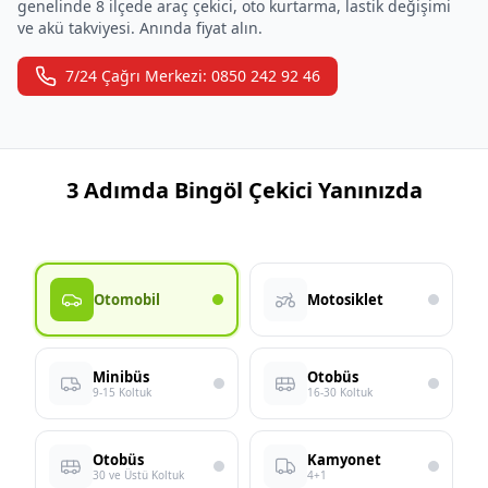
genelinde 8 ilçede araç çekici, oto kurtarma, lastik değişimi
ve akü takviyesi. Anında fiyat alın.
7/24 Çağrı Merkezi: 0850 242 92 46
3 Adımda Bingöl Çekici Yanınızda
Otomobil
Motosiklet
Minibüs
Otobüs
9-15 Koltuk
16-30 Koltuk
Otobüs
Kamyonet
30 ve Üstü Koltuk
4+1