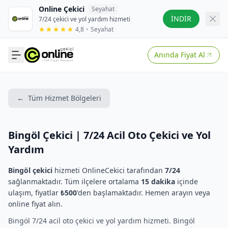
Online Çekici
Seyahat
İNDİR
7/24 çekici ve yol yardım hizmeti
4,8
•
Seyahat
Anında Fiyat Al
←
Tüm Hizmet Bölgeleri
Bingöl Çekici | 7/24 Acil Oto Çekici ve Yol
Yardım
Bingöl çekici
hizmeti OnlineCekici tarafından
7/24
sağlanmaktadır. Tüm ilçelere ortalama
15 dakika
içinde
ulaşım, fiyatlar
₺500
'den başlamaktadır. Hemen arayın veya
online fiyat alın.
Bingöl 7/24 acil oto çekici ve yol yardım hizmeti. Bingöl