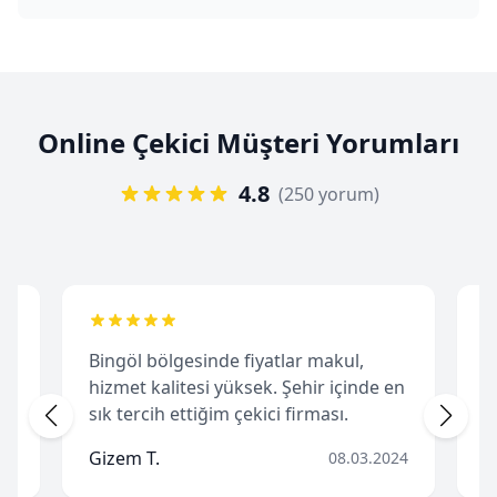
Online Çekici Müşteri Yorumları
4.8
(250 yorum)
Bingöl bölgesinde fiyatlar makul,
Bingöl'
hizmet kalitesi yüksek. Şehir içinde en
büyük 
sık tercih ettiğim çekici firması.
hızlıca 
Gizem T.
Hakan 
08.03.2024