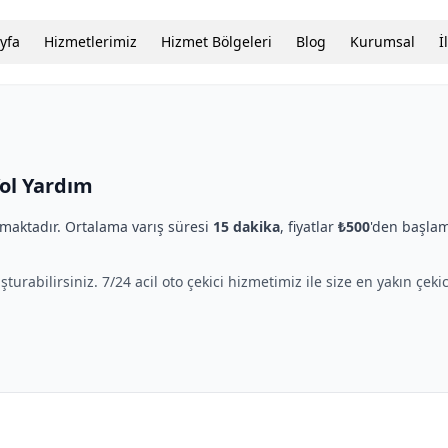
yfa
Hizmetlerimiz
Hizmet Bölgeleri
Blog
Kurumsal
İ
Yol Yardım
aktadır. Ortalama varış süresi
15 dakika
, fiyatlar
₺500
'den başlam
şturabilirsiniz. 7/24 acil oto çekici hizmetimiz ile size en yakın çeki