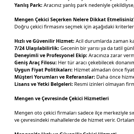
Yanlış Park:
Aracınız yanlış park nedeniyle çekildiyse
Mengen Çekici Seçerken Nelere Dikkat Etmelisiniz
Doğru çekici firmasını seçmek için aşağıdaki kriterl
Hızlı ve Güvenilir Hizmet:
Acil durumlarda zaman kay
7/24 Ulaşılabilirlik:
Gecenin bir yarısı ya da tatil gün
Deneyimli ve Profesyonel Ekip:
Aracınıza zarar verm
Geniş Araç Filosu:
Her tür aracı çekebilecek donanım
Uygun Fiyat Politikaları:
Hizmet almadan önce fiyat t
Müşteri Yorumları ve Referanslar:
Daha önce hizmet 
Lisans ve Yetki Belgeleri:
Resmi izinleri olmayan firm
Mengen ve Çevresinde Çekici Hizmetleri
Mengen oto çekici firmaları sadece ilçe merkeziyle sı
ve çevresindeki mahallelerde de hizmet verir. Ortal