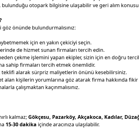
, bulunduğu otopark bilgisine ulaşabilir ve geri alım konusun
?
eri göz önünde bulundurmalısınız:
betmemek için en yakın çekiciyi seçin.
lerinde de hizmet sunan firmaları tercih edin.
eden çekme işlemini yapan ekipler, sizin için en doğru tercih
a sahip firmaları tercih etmek önemlidir.
eklifi alarak sürpriz maliyetlerin önünü kesebilirsiniz.
alan kişilerin yorumlarına göz atarak firma hakkında fikir e
alarla çalışmaktan kaçınmalısınız.
nırlı kalmaz;
Gökçesu, Pazarköy, Akçakoca, Kadılar, Düz
ama
15-30 dakika
içinde aracınıza ulaşılabilir.