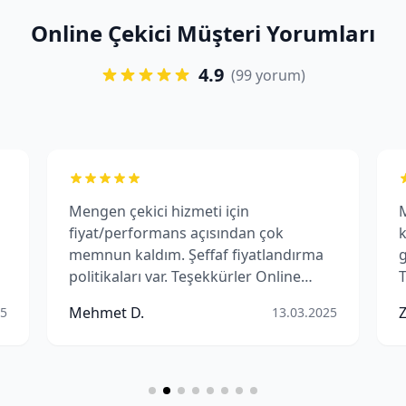
Online Çekici Müşteri Yorumları
4.9
(99 yorum)
Mengen çekici hizmeti için
M
fiyat/performans açısından çok
k
memnun kaldım. Şeffaf fiyatlandırma
g
politikaları var. Teşekkürler Online
T
Çekici.
Mehmet D.
25
13.03.2025