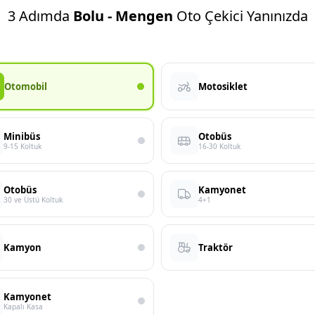
3 Adımda
Bolu - Mengen
Oto Çekici Yanınızda
Otomobil
Motosiklet
Minibüs
Otobüs
9-15 Koltuk
16-30 Koltuk
Otobüs
Kamyonet
30 ve Üstü Koltuk
4+1
Kamyon
Traktör
Kamyonet
Kapalı Kasa