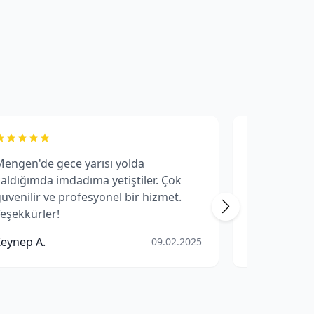
engen'de gece yarısı yolda
Mengen için
aldığımda imdadıma yetiştiler. Çok
sistemi çok 
üvenilir ve profesyonel bir hizmet.
görebilmek 
eşekkürler!
kalitesi de ço
Zeynep A.
Can Y.
09.02.2025