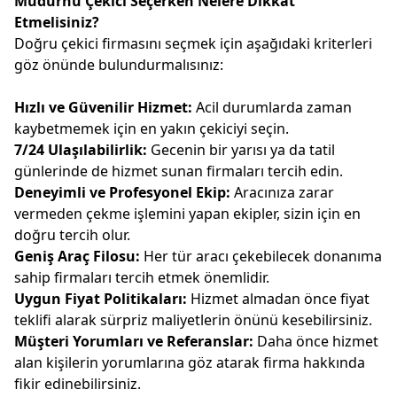
Mudurnu Çekici Seçerken Nelere Dikkat
Etmelisiniz?
Doğru çekici firmasını seçmek için aşağıdaki kriterleri
göz önünde bulundurmalısınız:
Hızlı ve Güvenilir Hizmet:
Acil durumlarda zaman
kaybetmemek için en yakın çekiciyi seçin.
7/24 Ulaşılabilirlik:
Gecenin bir yarısı ya da tatil
günlerinde de hizmet sunan firmaları tercih edin.
Deneyimli ve Profesyonel Ekip:
Aracınıza zarar
vermeden çekme işlemini yapan ekipler, sizin için en
doğru tercih olur.
Geniş Araç Filosu:
Her tür aracı çekebilecek donanıma
sahip firmaları tercih etmek önemlidir.
Uygun Fiyat Politikaları:
Hizmet almadan önce fiyat
teklifi alarak sürpriz maliyetlerin önünü kesebilirsiniz.
Müşteri Yorumları ve Referanslar:
Daha önce hizmet
alan kişilerin yorumlarına göz atarak firma hakkında
fikir edinebilirsiniz.