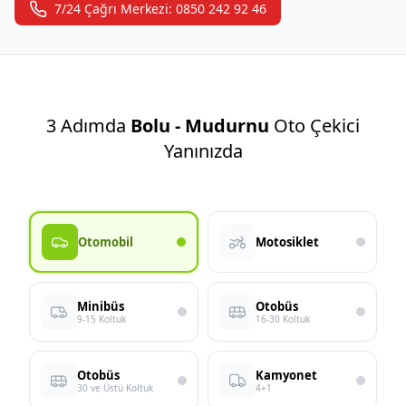
7/24 Çağrı Merkezi: 0850 242 92 46
3 Adımda
Bolu - Mudurnu
Oto Çekici
Yanınızda
Otomobil
Motosiklet
Minibüs
Otobüs
9-15 Koltuk
16-30 Koltuk
Otobüs
Kamyonet
30 ve Üstü Koltuk
4+1