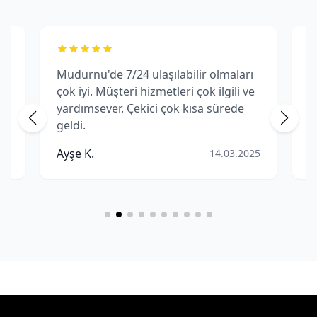
Mudurnu'de 7/24 ulaşılabilir olmaları
M
çok iyi. Müşteri hizmetleri çok ilgili ve
f
yardımsever. Çekici çok kısa sürede
m
geldi.
p
Ç
Ayşe K.
M
25
14.03.2025