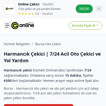
Online Çekici
Seyahat
İNDİR
7/24 çekici ve yol yardım hizmeti
4,8
•
Seyahat
Anında Fiyat Al
/
Hizmet Bölgeleri
Bursa Oto Çekici
Harmancık Çekici | 7/24 Acil Oto Çekici ve
Yol Yardım
Harmancık çekici
hizmeti OnlineCekici tarafından
7/24
sağlanmaktadır. Ortalama varış süresi
15 dakika
, fiyatlar
₺500
'den başlamaktadır. Hemen arayın veya online fiyat alın.
Bursa - Harmancık oto çekici ve oto yol yardım için acil talep
oluşturabilirsiniz. 7/24 acil oto çekici hizmetimiz ile size en
yakın çekici burada.