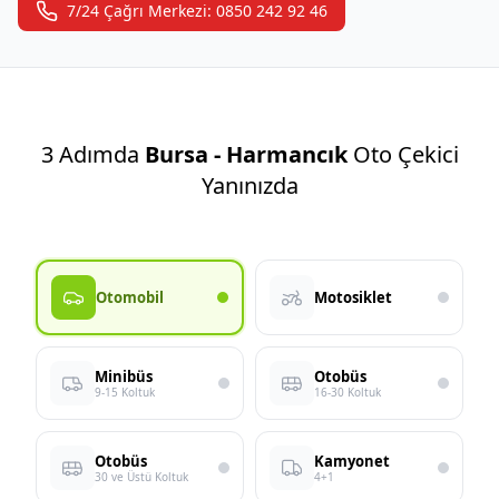
7/24 Çağrı Merkezi: 0850 242 92 46
3 Adımda
Bursa - Harmancık
Oto Çekici
Yanınızda
Otomobil
Motosiklet
Minibüs
Otobüs
9-15 Koltuk
16-30 Koltuk
Otobüs
Kamyonet
30 ve Üstü Koltuk
4+1