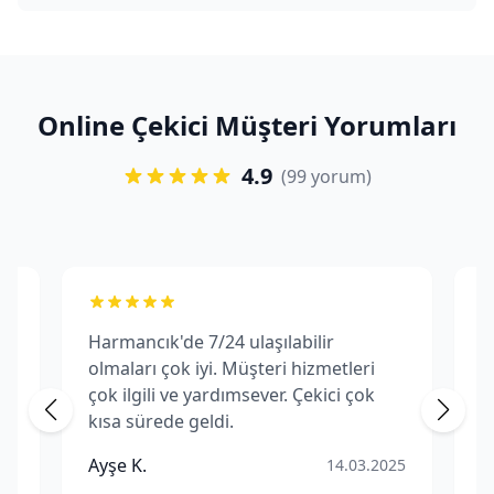
Online Çekici Müşteri Yorumları
4.9
(99 yorum)
Harmancık'de 7/24 ulaşılabilir
H
olmaları çok iyi. Müşteri hizmetleri
f
çok ilgili ve yardımsever. Çekici çok
m
kısa sürede geldi.
p
Ç
Ayşe K.
M
25
14.03.2025