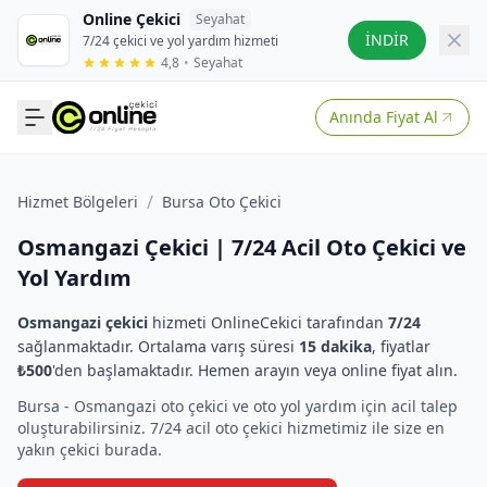
Online Çekici
Seyahat
İNDİR
7/24 çekici ve yol yardım hizmeti
4,8
•
Seyahat
Anında Fiyat Al
/
Hizmet Bölgeleri
Bursa Oto Çekici
Osmangazi Çekici | 7/24 Acil Oto Çekici ve
Yol Yardım
Osmangazi çekici
hizmeti OnlineCekici tarafından
7/24
sağlanmaktadır. Ortalama varış süresi
15 dakika
, fiyatlar
₺500
'den başlamaktadır. Hemen arayın veya online fiyat alın.
Bursa - Osmangazi oto çekici ve oto yol yardım için acil talep
oluşturabilirsiniz. 7/24 acil oto çekici hizmetimiz ile size en
yakın çekici burada.