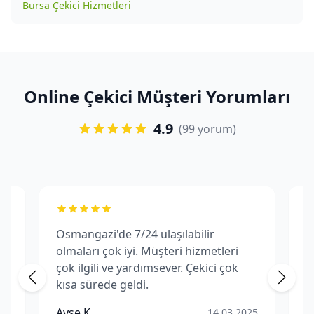
Bursa Çekici Hizmetleri
Online Çekici Müşteri Yorumları
4.9
(99 yorum)
Osmangazi'de 7/24 ulaşılabilir
O
olmaları çok iyi. Müşteri hizmetleri
f
çok ilgili ve yardımsever. Çekici çok
m
kısa sürede geldi.
p
Ç
Ayşe K.
M
25
14.03.2025