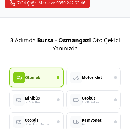
7/24 Çağrı Merkezi: 0850 242 92 46
3 Adımda
Bursa - Osmangazi
Oto Çekici
Yanınızda
Otomobil
Motosiklet
Minibüs
Otobüs
9-15 Koltuk
16-30 Koltuk
Otobüs
Kamyonet
30 ve Üstü Koltuk
4+1