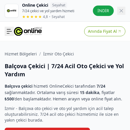
Online Çekici
Seyahat
İNDİR
7/24 çekici ve yol yardım hizmeti
4,8
•
Seyahat
Anında Fiyat Al
/
Hizmet Bölgeleri
İzmir Oto Çekici
Balçova Çekici | 7/24 Acil Oto Çekici ve Yol
Yardım
Balçova çekici
hizmeti OnlineCekici tarafından
7/24
sağlanmaktadır. Ortalama varış süresi
15 dakika
, fiyatlar
₺500
'den başlamaktadır. Hemen arayın veya online fiyat alın.
İzmir - Balçova oto çekici ve oto yol yardım için acil talep
oluşturabilirsiniz. 7/24 acil oto çekici hizmetimiz ile size en
yakın çekici burada.