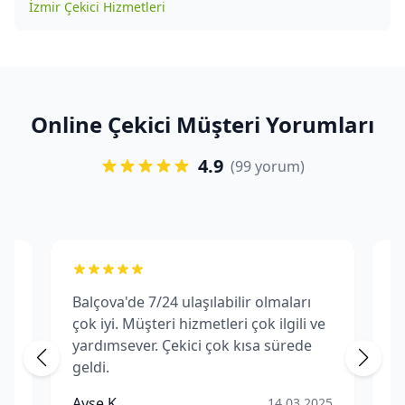
İzmir Çekici Hizmetleri
Online Çekici Müşteri Yorumları
4.9
(99 yorum)
Balçova'de 7/24 ulaşılabilir olmaları
B
çok iyi. Müşteri hizmetleri çok ilgili ve
f
yardımsever. Çekici çok kısa sürede
m
geldi.
p
Ç
Ayşe K.
M
25
14.03.2025