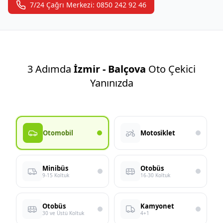
7/24 Çağrı Merkezi: 0850 242 92 46
3 Adımda
İzmir - Balçova
Oto Çekici
Yanınızda
Otomobil
Motosiklet
Minibüs
Otobüs
9-15 Koltuk
16-30 Koltuk
Otobüs
Kamyonet
30 ve Üstü Koltuk
4+1