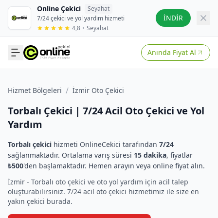
Online Çekici
Seyahat
İNDİR
7/24 çekici ve yol yardım hizmeti
4,8
•
Seyahat
Anında Fiyat Al
/
Hizmet Bölgeleri
İzmir Oto Çekici
Torbalı Çekici | 7/24 Acil Oto Çekici ve Yol
Yardım
Torbalı çekici
hizmeti OnlineCekici tarafından
7/24
sağlanmaktadır. Ortalama varış süresi
15 dakika
, fiyatlar
₺500
'den başlamaktadır. Hemen arayın veya online fiyat alın.
İzmir - Torbalı oto çekici ve oto yol yardım için acil talep
oluşturabilirsiniz. 7/24 acil oto çekici hizmetimiz ile size en
yakın çekici burada.