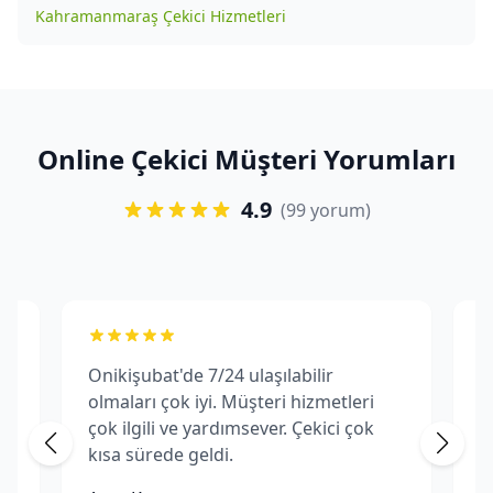
Kahramanmaraş Çekici Hizmetleri
Online Çekici Müşteri Yorumları
4.9
(99 yorum)
Onikişubat'de 7/24 ulaşılabilir
O
olmaları çok iyi. Müşteri hizmetleri
f
çok ilgili ve yardımsever. Çekici çok
m
kısa sürede geldi.
p
Ç