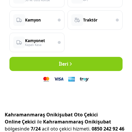
30 ve Üstü Koltuk
4+1
Kamyon
Traktör
Kamyonet
Kapalı Kasa
İleri
Kahramanmaraş Onikişubat Oto Çekici
Online Çekici
ile
Kahramanmaraş Onikişubat
bölgesinde
7/24
acil oto çekici hizmeti.
0850 242 92 46