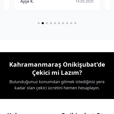
Ayşe K.
M
25
14.03.2025
Kahramanmaraş Onikişubat'de
Çekici mi Lazım?
Bulunduğunuz konumdan gitmek istediğiniz yere
kadar olan çekici ücretini hemen hesaplayın.