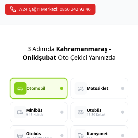
7/24 Çağrı Merkezi: 0850 242 92 46
3 Adımda
Kahramanmaraş -
Onikişubat
Oto Çekici Yanınızda
Otomobil
Motosiklet
Minibüs
Otobüs
9-15 Koltuk
16-30 Koltuk
Otobüs
Kamyonet