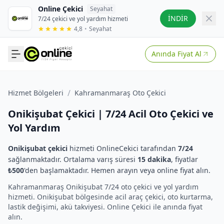
Online Çekici
Seyahat
İNDİR
7/24 çekici ve yol yardım hizmeti
4,8
•
Seyahat
Anında Fiyat Al
/
Hizmet Bölgeleri
Kahramanmaraş Oto Çekici
Onikişubat Çekici | 7/24 Acil Oto Çekici ve
Yol Yardım
Onikişubat çekici
hizmeti OnlineCekici tarafından
7/24
sağlanmaktadır. Ortalama varış süresi
15 dakika
, fiyatlar
₺500
'den başlamaktadır. Hemen arayın veya online fiyat alın.
Kahramanmaraş Onikişubat 7/24 oto çekici ve yol yardım
hizmeti. Onikişubat bölgesinde acil araç çekici, oto kurtarma,
lastik değişimi, akü takviyesi. Online Çekici ile anında fiyat
alın.