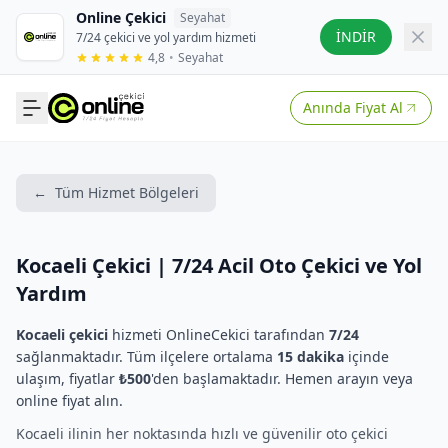
Online Çekici
Seyahat
İNDİR
7/24 çekici ve yol yardım hizmeti
4,8
•
Seyahat
Anında Fiyat Al
←
Tüm Hizmet Bölgeleri
Kocaeli Çekici | 7/24 Acil Oto Çekici ve Yol
Yardım
Kocaeli çekici
hizmeti OnlineCekici tarafından
7/24
sağlanmaktadır. Tüm ilçelere ortalama
15 dakika
içinde
ulaşım, fiyatlar
₺500
'den başlamaktadır. Hemen arayın veya
online fiyat alın.
Kocaeli ilinin her noktasında hızlı ve güvenilir oto çekici