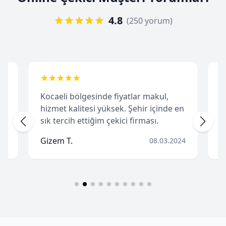
4.8
(250 yorum)
Kocaeli bölgesinde fiyatlar makul,
K
de
hizmet kalitesi yüksek. Şehir içinde en
b
sık tercih ettiğim çekici firması.
h
Gizem T.
H
24
08.03.2024