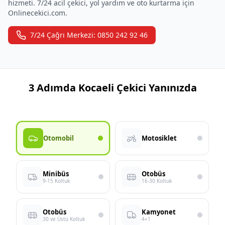
hizmeti. 7/24 acil çekici, yol yardım ve oto kurtarma için
Onlinecekici.com.
7/24 Çağrı Merkezi: 0850 242 92 46
3 Adımda Kocaeli Çekici Yanınızda
Otomobil
Motosiklet
Minibüs
Otobüs
9-15 Koltuk
16-30 Koltuk
Otobüs
Kamyonet
30 ve Üstü Koltuk
4+1